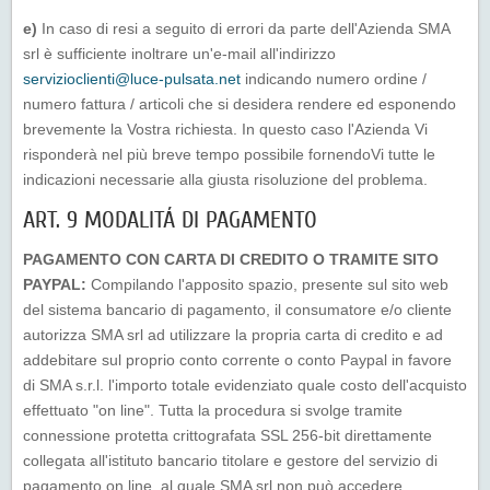
e)
In caso di resi a seguito di errori da parte dell'Azienda SMA
srl è sufficiente inoltrare un'e-mail all'indirizzo
servizioclienti@luce-pulsata.net
indicando numero ordine /
numero fattura / articoli che si desidera rendere ed esponendo
brevemente la Vostra richiesta. In questo caso l'Azienda Vi
risponderà nel più breve tempo possibile fornendoVi tutte le
indicazioni necessarie alla giusta risoluzione del problema.
ART. 9 MODALITÁ DI PAGAMENTO
PAGAMENTO CON CARTA DI CREDITO O TRAMITE SITO
PAYPAL:
Compilando l'apposito spazio, presente sul sito web
del sistema bancario di pagamento, il consumatore e/o cliente
autorizza SMA srl ad utilizzare la propria carta di credito e ad
addebitare sul proprio conto corrente o conto Paypal in favore
di SMA s.r.l. l'importo totale evidenziato quale costo dell'acquisto
effettuato "on line". Tutta la procedura si svolge tramite
connessione protetta crittografata SSL 256-bit direttamente
collegata all'istituto bancario titolare e gestore del servizio di
pagamento on line, al quale SMA srl non può accedere.