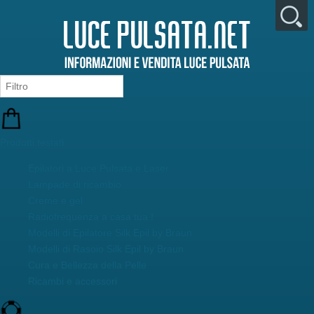
Prodotti testati
Epilatori a Luce Pulsata e Laser
Lampade di ricambio
Creme e gel
Radiofrequenza a casa tua !
Modelli di Epilatore Silk Epil by Braun
Modelli di Rasoio Silk Epil by Braun
Cura e Bellezza della Pelle
Ricambi e accessori