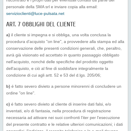
riscontrato e i propri dati per eventuali contatti da parte del
personale della SMA srl e inviare copia alla email:
servizioclienti@luce-pulsata.net
ART. 7 OBBLIGHI DEL CLIENTE
a)
il cliente si impegna e si obbliga, una volta conclusa la
procedura d'acquisto "on line", a provvedere alla stampa ed alla
conservazione delle presenti condizioni generali, che, peraltro,
avrà già visionato ed accettato in quanto passaggio obbligato
nell'acquisto, nonché delle specifiche del prodotto oggetto
dell'acquisto, e ciò al fine di soddisfare integralmente la
condizione di cui agli artt. 52 e 53 del d.lgs. 205/06;
b)
é fatto severo divieto a persone minorenni di concludere un
ordine "on line".
c)
é fatto severo divieto al cliente di inserire dati falsi, e/o
inventati, e/o di fantasia, nella procedura di registrazione
necessaria ad attivare nei suoi confronti l'iter per l'esecuzione
del presente contratto e le relative ulteriori comunicazioni; i dati