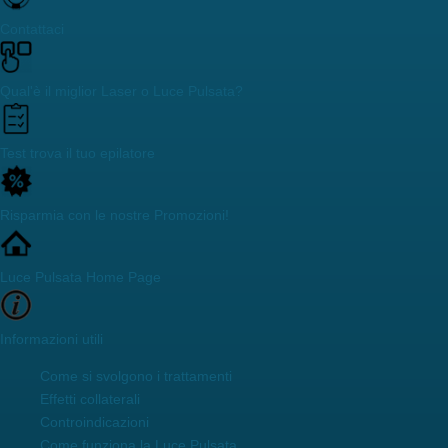
Contattaci
Qual'è il miglior Laser o Luce Pulsata?
Test trova il tuo epilatore
Risparmia con le nostre Promozioni!
Luce Pulsata Home Page
Informazioni utili
Come si svolgono i trattamenti
Effetti collaterali
Controindicazioni
Come funziona la Luce Pulsata