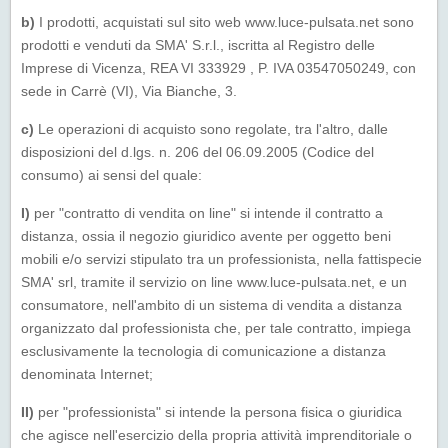
b)
I prodotti, acquistati sul sito web www.luce-pulsata.net sono
prodotti e venduti da SMA' S.r.l., iscritta al Registro delle
Imprese di Vicenza, REA VI 333929 , P. IVA 03547050249, con
sede in Carrè (VI), Via Bianche, 3.
c)
Le operazioni di acquisto sono regolate, tra l'altro, dalle
disposizioni del d.lgs. n. 206 del 06.09.2005 (Codice del
consumo) ai sensi del quale:
I)
per "contratto di vendita on line" si intende il contratto a
distanza, ossia il negozio giuridico avente per oggetto beni
mobili e/o servizi stipulato tra un professionista, nella fattispecie
SMA' srl, tramite il servizio on line www.luce-pulsata.net, e un
consumatore, nell'ambito di un sistema di vendita a distanza
organizzato dal professionista che, per tale contratto, impiega
esclusivamente la tecnologia di comunicazione a distanza
denominata Internet;
II)
per "professionista" si intende la persona fisica o giuridica
che agisce nell'esercizio della propria attività imprenditoriale o