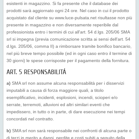
esistenti in magazzino. Si fa presente che il database dei
prodotti sarà aggiornato ogni 24 ore. Nel caso in cui il prodotto
acquistato dal cliente su www.luce-pulsata.net risultasse non più
presente in magazzino e non diversamente reperibile dal
professionista entro i termini di cui all'art. 54 d.lgs. 205/06 SMA
srl si impegna (previa comunicazione scritta ai sensi dell'art. 54
d.lgs. 205/06, comma II) a rimborsare tramite bonifico bancario,
nel più breve tempo possibile (ed in ogni caso entro il termine di
30 giorni) le spese corrisposte per il pagamento della fornitura.
ART. 5 RESPONSABILITÁ
a)
SMA srl non assume alcuna responsabilità per i disservizi
imputabili a causa di forza maggiore quali, a titolo
esemplificativo, incidenti, esplosioni, incendi, scioperi e/o
serrate, terremoti, alluvioni ed altri similari eventi che
impedissero, in tutto o in parte, di dare esecuzione nei tempi
concordati nel contratto.
b)
SMA srl non sarà responsabile nei confronti di alcuna parte o
di terzi in merito a danni, perdite e costi subiti a seguito della