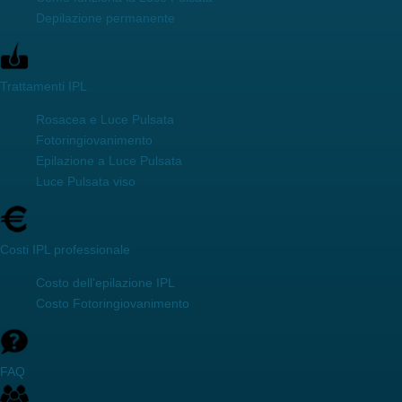
Depilazione permanente
Trattamenti IPL
Rosacea e Luce Pulsata
Fotoringiovanimento
Epilazione a Luce Pulsata
Luce Pulsata viso
Costi IPL professionale
Costo dell'epilazione IPL
Costo Fotoringiovanimento
FAQ