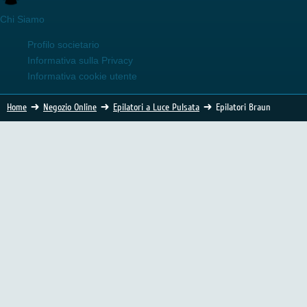
Chi Siamo
Profilo societario
Informativa sulla Privacy
Informativa cookie utente
Home
Negozio Online
Epilatori a Luce Pulsata
Epilatori Braun
Epilatori a luce pulsata Braun
Da sempre Braun offre ai suoi clienti innovativi prodotti per
l'epilazione e la cura della persona. Dopo il successo della
gamma Silk Epil, è arrivata la luce pulsata Braun, prodotti
sempre all'avanguardia e curati nel design.