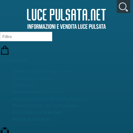
Prodotti testati
Epilatori a Luce Pulsata e Laser
Lampade di ricambio
Creme e gel
Radiofrequenza a casa tua !
Modelli di Epilatore Silk Epil by Braun
Modelli di Rasoio Silk Epil by Braun
Cura e Bellezza della Pelle
Ricambi e accessori