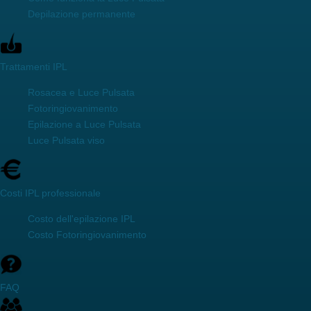
Depilazione permanente
Trattamenti IPL
Rosacea e Luce Pulsata
Fotoringiovanimento
Epilazione a Luce Pulsata
Luce Pulsata viso
Costi IPL professionale
Costo dell'epilazione IPL
Costo Fotoringiovanimento
FAQ