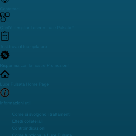
Contattaci
Qual'è il miglior Laser o Luce Pulsata?
Test trova il tuo epilatore
Risparmia con le nostre Promozioni!
Luce Pulsata Home Page
Informazioni utili
Come si svolgono i trattamenti
Effetti collaterali
Controindicazioni
Come funziona la Luce Pulsata