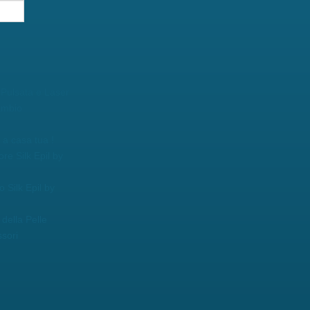
 Pulsata e Laser
ambio
a casa tua !
ore Silk Epil by
o Silk Epil by
della Pelle
sori