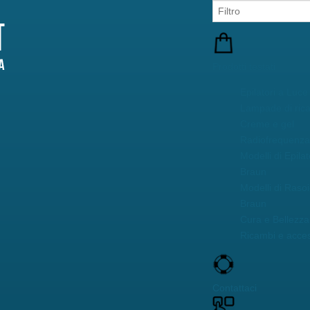
Prodotti testati
Epilatori a Luce
Lampade di ric
Creme e gel
Radiofrequenza 
Modelli di Epilat
Braun
Modelli di Rasoi
Braun
Cura e Bellezza 
Ricambi e acces
Contattaci