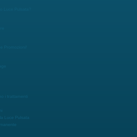
r o Luce Pulsata?
ore
re Promozioni!
age
o i trattamenti
ni
la Luce Pulsata
rmanente