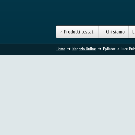
Prodotti testati
Chi siamo
L
Home
Negozio Online
Epilatori a Luce Pul
Epilatori a Luce Pulsa
Gli
epilatori a luce pulsata
e gli
epil
trattamenti IPL e Laser
in ambient
paragonati al costo che avrebbero le var
marche, hanno messo in commercio il 
possono variare da un minimo di 80 Euro 