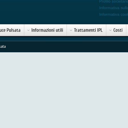
Profilo societari
Informativa sull
Informativa coo
uce Pulsata
Informazioni utili
Trattamenti IPL
Costi
sata
ta e Laser utilizzabili a casa
atori laser
per uso domestico consentono di eseguire i
e domestico promettendo un notevole risparmio se
ie sedute in un centro specializzato. Molte delle principali
loro
epilatore a luce pulsata
ad uso
domestico
, i
prezzi
fin oltre i 600 Euro. Prima dell'acquisto vi consigliamo di