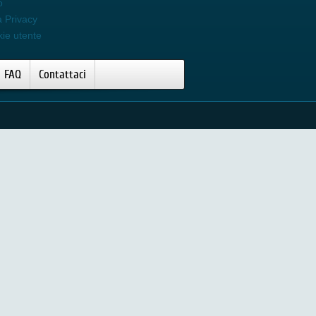
o
a Privacy
kie utente
FAQ
Contattaci
Luce Pulsata D Light