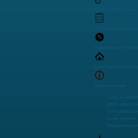
Qual'è il miglior Lase
Test trova il tuo epilat
Risparmia con le nost
Luce Pulsata Home P
Informazioni utili
Come si svolgon
Effetti collaterali
Controindicazio
Come funziona 
Depilazione pe