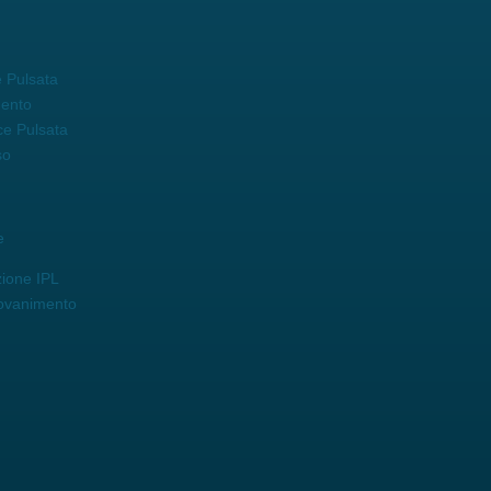
 Pulsata
mento
ce Pulsata
so
e
zione IPL
iovanimento