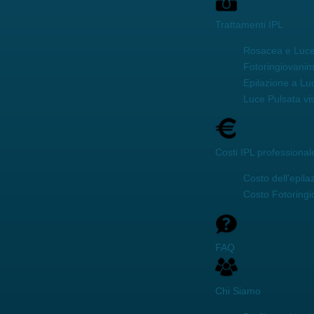
Trattamenti IPL
Rosacea e Luce
Fotoringiovani
Epilazione a Lu
Luce Pulsata vi
Costi IPL professional
Costo dell'epila
Costo Fotoring
FAQ
Chi Siamo