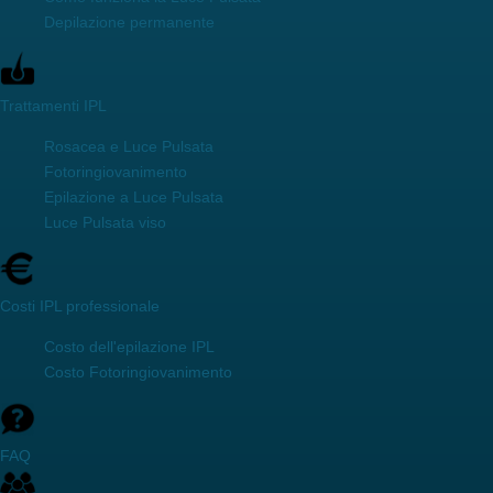
Depilazione permanente
Trattamenti IPL
Rosacea e Luce Pulsata
Fotoringiovanimento
Epilazione a Luce Pulsata
Luce Pulsata viso
Costi IPL professionale
Costo dell'epilazione IPL
Costo Fotoringiovanimento
FAQ