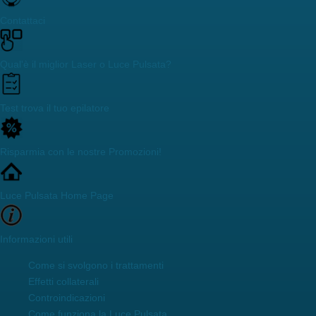
Contattaci
Qual'è il miglior Laser o Luce Pulsata?
Test trova il tuo epilatore
Risparmia con le nostre Promozioni!
Luce Pulsata Home Page
Informazioni utili
Come si svolgono i trattamenti
Effetti collaterali
Controindicazioni
Come funziona la Luce Pulsata