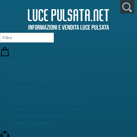
Prodotti testati
Epilatori a Luce Pulsata e Laser
Lampade di ricambio
Creme e gel
Radiofrequenza a casa tua !
Modelli di Epilatore Silk Epil by Braun
Modelli di Rasoio Silk Epil by Braun
Cura e Bellezza della Pelle
Ricambi e accessori