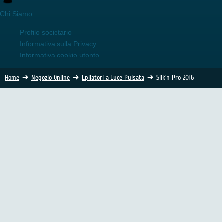
Chi Siamo
Profilo societario
Informativa sulla Privacy
Informativa cookie utente
Home
Negozio Online
Epilatori a Luce Pulsata
Silk'n Pro 2016
Epilatore Silk'n Pro 2016 - versione Base
ed XL
In evidenza
(472 Voti)