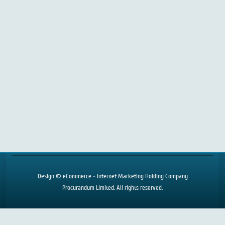
Remington i-Light Essential IPL6250
Remington i-Light Pro IPL6500
Remington i-Light Prestige IPL6750
Remington i-Light Reveal IPL2000
Remington i-Light Essential IPL4000
Epilatori Braun
Braun Silk Expert
Gillette Venus Naked Skin
Design © eCommerce - Internet Marketing Holding Company
Procurandum Limited. All rights reserved.