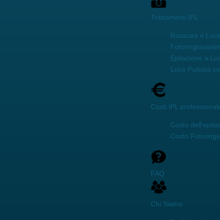
Trattamenti IPL
Rosacea e Luce
Fotoringiovani
Epilazione a Lu
Luce Pulsata vi
Costi IPL professional
Costo dell'epila
Costo Fotoring
FAQ
Chi Siamo