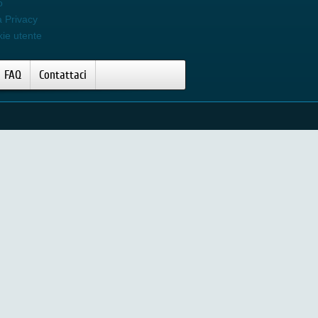
o
a Privacy
kie utente
FAQ
Contattaci
eo Remington I-LIGHT IPL6000