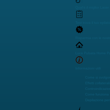
Qual'è il miglior Lase
Test trova il tuo epilat
Risparmia con le nost
Luce Pulsata Home P
Informazioni utili
Come si svolgon
Effetti collaterali
Controindicazio
Come funziona 
Depilazione pe