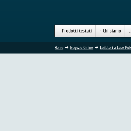
Prodotti testati
Chi siamo
L
Home
Negozio Online
Epilatori a Luce Pul
Epilatore a luce pulsata 
(148 Voti)