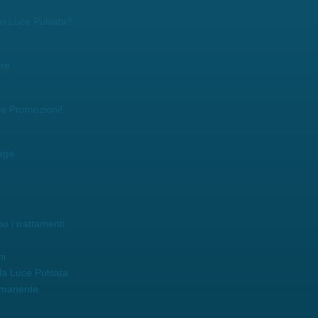
r o Luce Pulsata?
ore
re Promozioni!
age
o i trattamenti
ni
la Luce Pulsata
rmanente