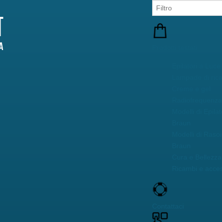
Prodotti testati
Epilatori a Luce
Lampade di ric
Creme e gel
Radiofrequenza 
Modelli di Epilat
Braun
Modelli di Rasoi
Braun
Cura e Bellezza 
Ricambi e acces
Contattaci