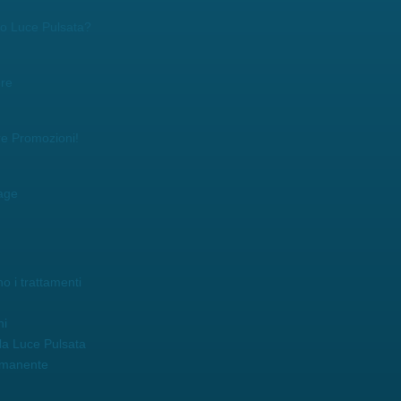
r o Luce Pulsata?
ore
re Promozioni!
age
o i trattamenti
ni
la Luce Pulsata
rmanente