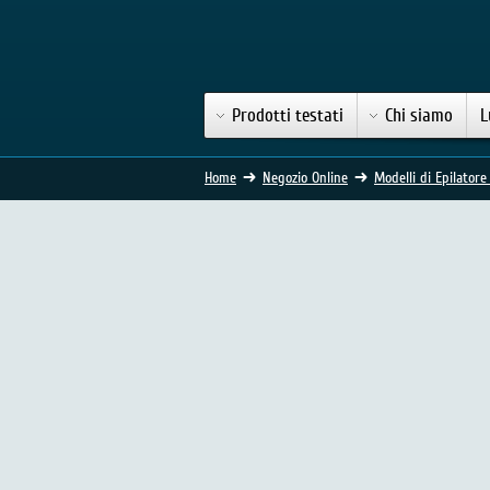
Prodotti testati
Chi siamo
L
Home
Negozio Online
Modelli di Epilatore
Epilatore Braun Silk Epil 5
(11 Voti)