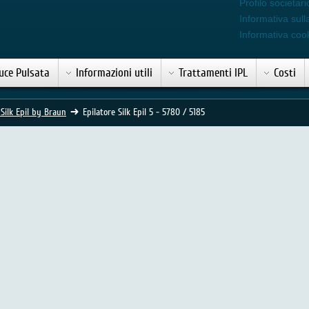
Profilo societari
Informativa sull
Informativa coo
uce Pulsata
Informazioni utili
Trattamenti IPL
Costi
 Silk Epil by Braun
Epilatore Silk Epil 5 - 5780 / 5185
 - art. 5185 / 5780