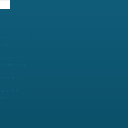
 Pulsata e Laser
ambio
a casa tua !
ore Silk Epil by
o Silk Epil by
della Pelle
sori