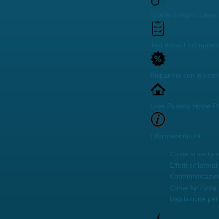
Qual'è il miglior Lase
Test trova il tuo epilat
Risparmia con le nost
Luce Pulsata Home P
Informazioni utili
Come si svolgon
Effetti collaterali
Controindicazio
Come funziona 
Depilazione pe