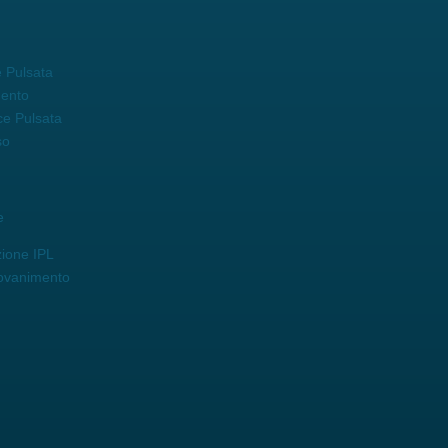
 Pulsata
mento
ce Pulsata
so
e
zione IPL
iovanimento