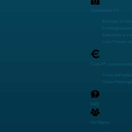
Trattamenti IPL
Rosacea e Luce
Fotoringiovani
Epilazione a Lu
Luce Pulsata vi
Costi IPL professional
Costo dell'epila
Costo Fotoring
FAQ
Chi Siamo