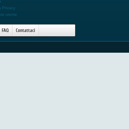
o
a Privacy
kie utente
FAQ
Contattaci
Video Silk Epil 5