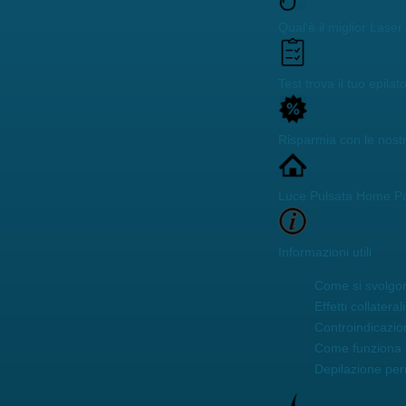
Qual'è il miglior Lase
Test trova il tuo epilat
Risparmia con le nost
Luce Pulsata Home P
Informazioni utili
Come si svolgon
Effetti collaterali
Controindicazio
Come funziona 
Depilazione pe