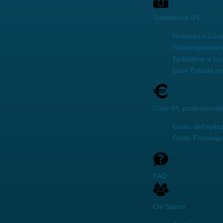
Trattamenti IPL
Rosacea e Luce
Fotoringiovani
Epilazione a Lu
Luce Pulsata vi
Costi IPL professional
Costo dell'epila
Costo Fotoring
FAQ
Chi Siamo