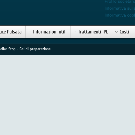
Profilo societari
Informativa sull
Informativa coo
uce Pulsata
Informazioni utili
Trattamenti IPL
Costi
pollar Stop - Gel di preparazione
eparazione 50ml
C
V
T
T
G