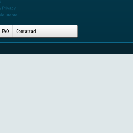
o
a Privacy
kie utente
FAQ
Contattaci
Creme e Gel
rema post trattamento D Light
iss Gel pre-Fotoringiovanimento
ripollar Stop - Gel di preparazione
ripollar Pose - Gel di preparazione
el Slyder per Silk'n Silhouette