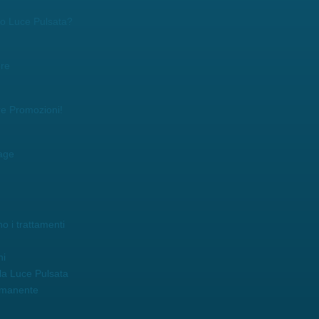
r o Luce Pulsata?
ore
re Promozioni!
age
o i trattamenti
ni
la Luce Pulsata
rmanente