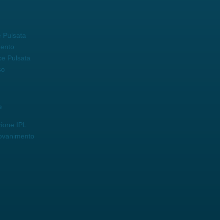
 Pulsata
mento
ce Pulsata
so
e
zione IPL
iovanimento