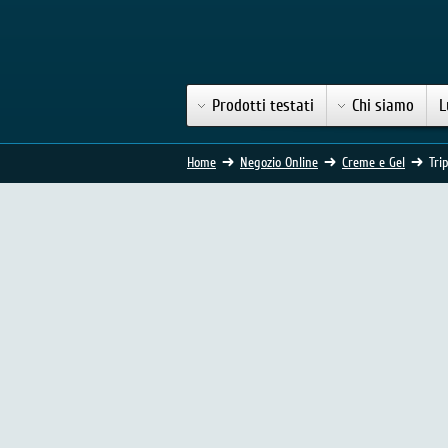
Prodotti testati
Chi siamo
L
Home
Negozio Online
Creme e Gel
Tri
TriPollar Stop - Gel di pr
Gel e Creme
(55 Voti)