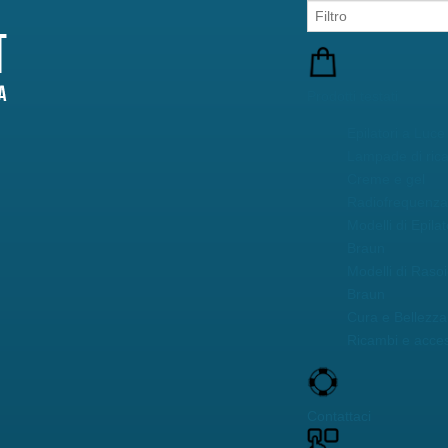
Prodotti testati
Epilatori a Luce
Lampade di ric
Creme e gel
Radiofrequenza 
Modelli di Epilat
Braun
Modelli di Rasoi
Braun
Cura e Bellezza 
Ricambi e acces
Contattaci