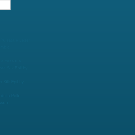
 Pulsata e Laser
ambio
a casa tua !
ore Silk Epil by
o Silk Epil by
della Pelle
sori