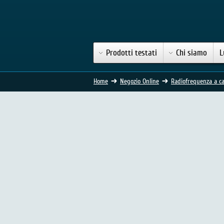
Prodotti testati
Chi siamo
L
Home
Negozio Online
Radiofrequenza a ca
Tripollar Stop - Trattamen
(351 Voti)