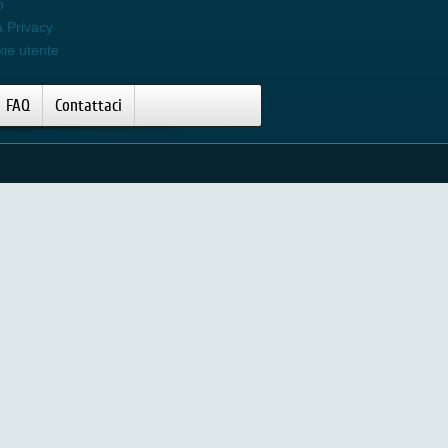
o
a Privacy
kie utente
FAQ
Contattaci
Video Tripollar Stop