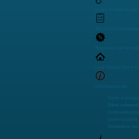
Qual'è il miglior Lase
Test trova il tuo epilat
Risparmia con le nost
Luce Pulsata Home P
Informazioni utili
Come si svolgon
Effetti collaterali
Controindicazio
Come funziona 
Depilazione pe