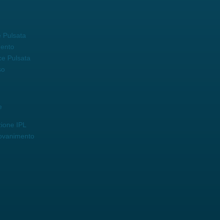
 Pulsata
mento
ce Pulsata
so
e
zione IPL
iovanimento