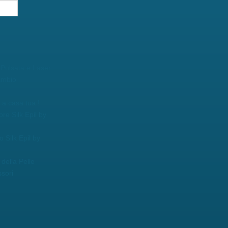
 Pulsata e Laser
ambio
a casa tua !
ore Silk Epil by
o Silk Epil by
della Pelle
sori