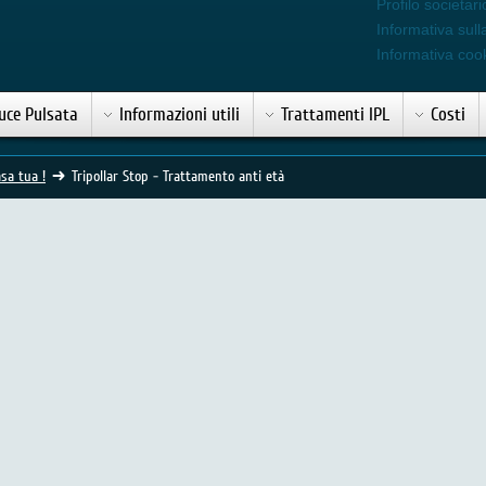
Profilo societari
Informativa sull
Informativa coo
uce Pulsata
Informazioni utili
Trattamenti IPL
Costi
sa tua !
Tripollar Stop - Trattamento anti età
to radiofrequenza anti età