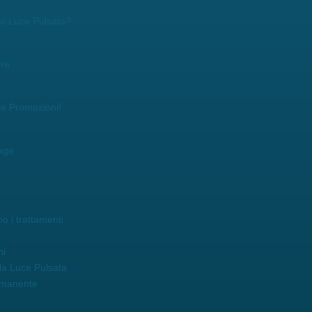
r o Luce Pulsata?
ore
re Promozioni!
age
o i trattamenti
ni
la Luce Pulsata
rmanente