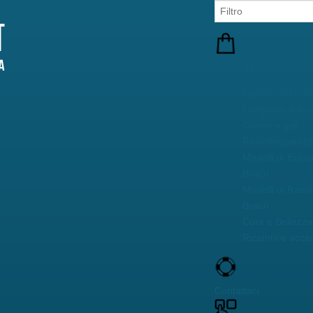
Prodotti testati
Epilatori a Luce
Lampade di ric
Creme e gel
Radiofrequenza 
Modelli di Epilat
Braun
Modelli di Rasoi
Braun
Cura e Bellezza 
Ricambi e acces
Contattaci