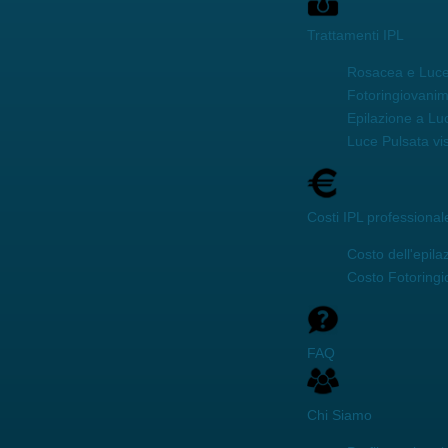
Trattamenti IPL
Rosacea e Luce
Fotoringiovani
Epilazione a Lu
Luce Pulsata vi
Costi IPL professional
Costo dell'epila
Costo Fotoring
FAQ
Chi Siamo