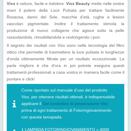
Viss
è veloce, facile e indolore.
Viss Beauty
mette nelle vostre
mani il potere della Luce Pulsata per trattare facilmente
Rosacea, danni del Sole, macchie d'età, rughe e lesioni
vascolari pigmentate. Inoltre il trattamento stimola la
produzione di nuovo collagene che agisce sotto la pelle
rassodandola, rimodellandola e restringendo i pori.
Il segreto dei risultati con
Viss
sono nella tecnologia del filtro
ottico che permette di trasmettere la luce pulsata in lunghezze
d'onda ottimamente filtrate per un risultato eccezzionale. La
parte migliore è che d'ora in poi potrete eseguire questi
trattamenti professionali a casa vostra in maniera facile come il
puntare e click!
Come riportato sul manuale d'uso del prodotto
Viss, per ottenere risultati ottimali, è indispensabile
applicare il
Gel conduttivo di preparazione Viss
prima di ogni trattamento di Fotoringiovanimento
con questa lamapada.
1 LAMPADA FOTORINGIOVANIMENTO = 4000