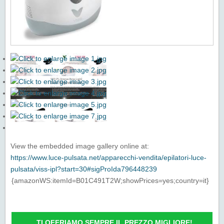
View the embedded image gallery online at:
https://www.luce-pulsata.net/apparecchi-vendita/epilatori-luce-
pulsata/viss-ipl?start=30#sigProIda796448239
{amazonWS:itemId=B01C491T2W;showPrices=yes;country=it}
TI OFFRIAMO SEMPRE IL PREZZO MIGLIORE!