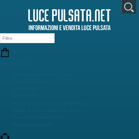
Prodotti testati
Epilatori a Luce Pulsata e Laser
Lampade di ricambio
Creme e gel
Radiofrequenza a casa tua !
Modelli di Epilatore Silk Epil by Braun
Modelli di Rasoio Silk Epil by Braun
Cura e Bellezza della Pelle
Ricambi e accessori