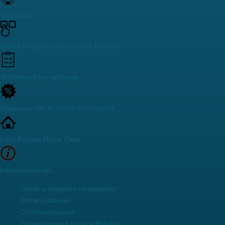
Contattaci
Qual'è il miglior Laser o Luce Pulsata?
Test trova il tuo epilatore
Risparmia con le nostre Promozioni!
Luce Pulsata Home Page
Informazioni utili
Come si svolgono i trattamenti
Effetti collaterali
Controindicazioni
Come funziona la Luce Pulsata