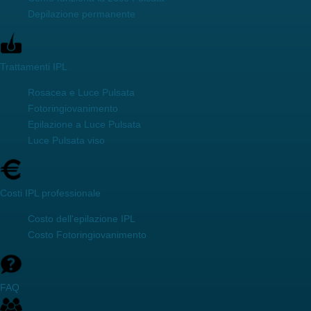
Depilazione permanente
Trattamenti IPL
Rosacea e Luce Pulsata
Fotoringiovanimento
Epilazione a Luce Pulsata
Luce Pulsata viso
Costi IPL professionale
Costo dell'epilazione IPL
Costo Fotoringiovanimento
FAQ