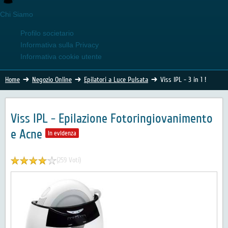
Chi Siamo
Profilo societario
Informativa sulla Privacy
Informativa cookie utente
Home
Negozio Online
Epilatori a Luce Pulsata
Viss IPL - 3 in 1 !
Viss IPL - Epilazione Fotoringiovanimento
e Acne
In evidenza
(259 Voti)