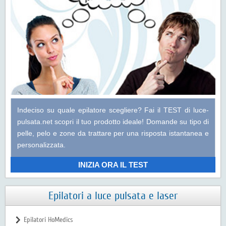
Indeciso su quale epilatore scegliere? Fai il
TEST di luce-
pulsata.net
scopri il tuo prodotto ideale! Domande su tipo di
pelle, pelo e zone da trattare per una risposta istantanea e
personalizzata.
INIZIA ORA IL TEST
Epilatori a luce pulsata e laser
Epilatori HoMedics