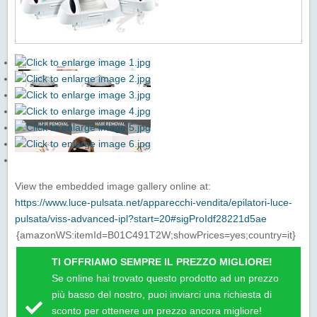
View the embedded image gallery online at:
https://www.luce-pulsata.net/apparecchi-vendita/epilatori-luce-
pulsata/viss-advanced-ipl?start=20#sigProIdf28221d5ae
{amazonWS:itemId=B01C491T2W;showPrices=yes;country=it}
TI OFFRIAMO SEMPRE IL PREZZO MIGLIORE!
Se online hai trovato questo prodotto ad un prezzo
più basso del nostro, puoi inviarci una richiesta di
sconto per ottenere un prezzo ancora migliore!