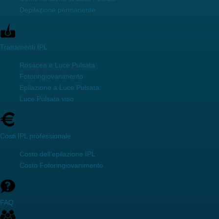
Depilazione permanente
Trattamenti IPL
Rosacea e Luce Pulsata
Fotoringiovanimento
Epilazione a Luce Pulsata
Luce Pulsata viso
Costi IPL professionale
Costo dell'epilazione IPL
Costo Fotoringiovanimento
FAQ