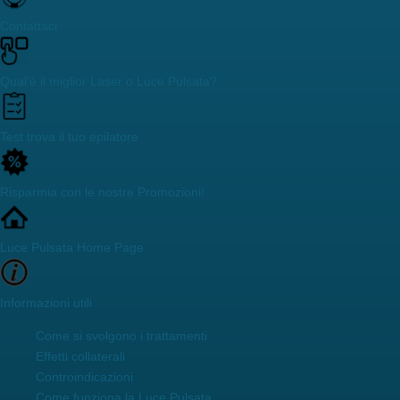
Contattaci
Qual'è il miglior Laser o Luce Pulsata?
Test trova il tuo epilatore
Risparmia con le nostre Promozioni!
Luce Pulsata Home Page
Informazioni utili
Come si svolgono i trattamenti
Effetti collaterali
Controindicazioni
Come funziona la Luce Pulsata