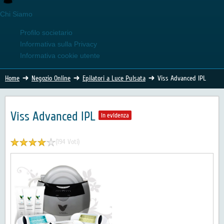
Chi Siamo
Profilo societario
Informativa sulla Privacy
Informativa cookie utente
Home
Negozio Online
Epilatori a Luce Pulsata
Viss Advanced IPL
Viss Advanced IPL
In evidenza
(194 Voti)