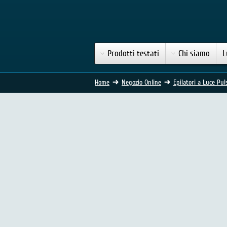
Prodotti testati
Chi siamo
L
Home
Negozio Online
Epilatori a Luce Pul
Epilatore Imetec Bellissim
(448 Voti)