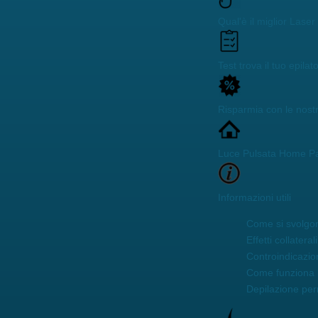
Qual'è il miglior Lase
Test trova il tuo epilat
Risparmia con le nost
Luce Pulsata Home P
Informazioni utili
Come si svolgon
Effetti collaterali
Controindicazio
Come funziona 
Depilazione pe