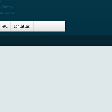
o
a Privacy
kie utente
FAQ
Contattaci
Video Bellissima Flash & GO