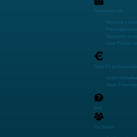
Trattamenti IPL
Rosacea e Luce
Fotoringiovani
Epilazione a Lu
Luce Pulsata vi
Costi IPL professional
Costo dell'epila
Costo Fotoring
FAQ
Chi Siamo