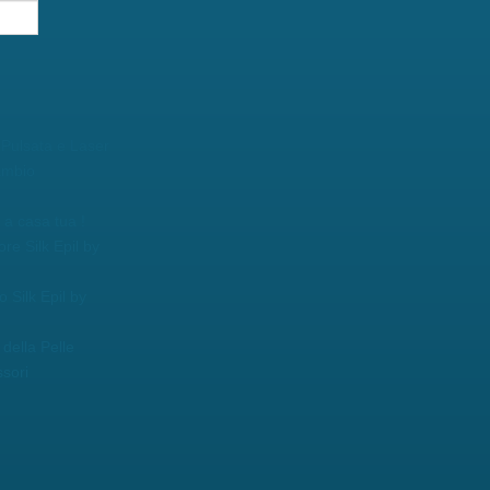
 Pulsata e Laser
ambio
a casa tua !
ore Silk Epil by
o Silk Epil by
della Pelle
sori