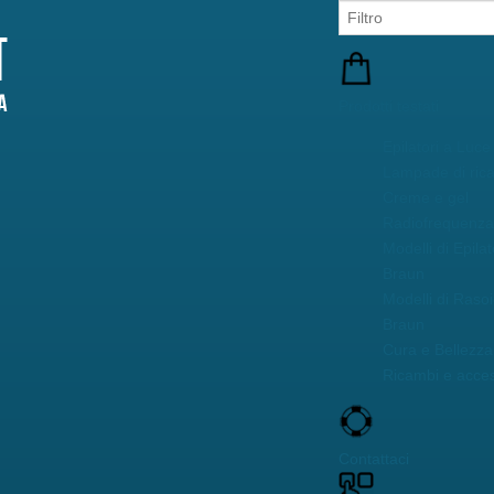
Prodotti testati
Epilatori a Luce
Lampade di ric
Creme e gel
Radiofrequenza 
Modelli di Epilat
Braun
Modelli di Rasoi
Braun
Cura e Bellezza 
Ricambi e acces
Contattaci