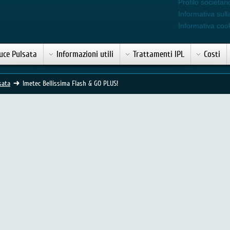
Profilo societari
Informativa sull
Informativa coo
uce Pulsata
Informazioni utili
Trattamenti IPL
Costi
sata
Imetec Bellissima Flash & GO PLUS!
a Flash & GO FAST art. 5162