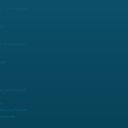
r o Luce Pulsata?
ore
re Promozioni!
age
o i trattamenti
ni
la Luce Pulsata
rmanente