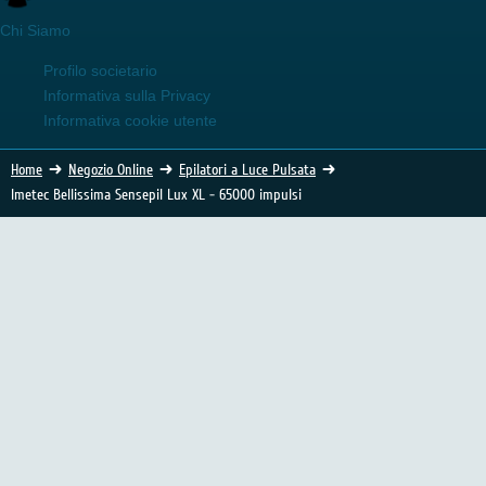
Chi Siamo
Profilo societario
Informativa sulla Privacy
Informativa cookie utente
Home
Negozio Online
Epilatori a Luce Pulsata
Imetec Bellissima Sensepil Lux XL - 65000 impulsi
Epilatore Imetec Bellissima Sensepil XL
LUX art. 5030 - 65000 impulsi
(457 Voti)