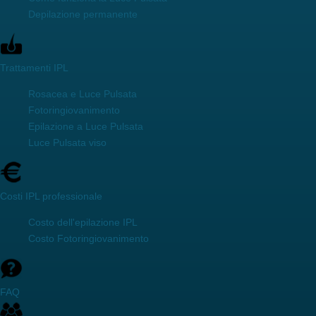
Depilazione permanente
Trattamenti IPL
Rosacea e Luce Pulsata
Fotoringiovanimento
Epilazione a Luce Pulsata
Luce Pulsata viso
Costi IPL professionale
Costo dell'epilazione IPL
Costo Fotoringiovanimento
FAQ