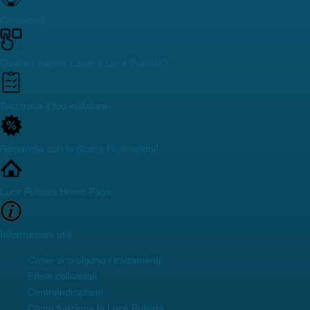
Contattaci
Qual'è il miglior Laser o Luce Pulsata?
Test trova il tuo epilatore
Risparmia con le nostre Promozioni!
Luce Pulsata Home Page
Informazioni utili
Come si svolgono i trattamenti
Effetti collaterali
Controindicazioni
Come funziona la Luce Pulsata