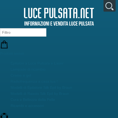
Prodotti testati
Epilatori a Luce Pulsata e Laser
Lampade di ricambio
Creme e gel
Radiofrequenza a casa tua !
Modelli di Epilatore Silk Epil by Braun
Modelli di Rasoio Silk Epil by Braun
Cura e Bellezza della Pelle
Ricambi e accessori