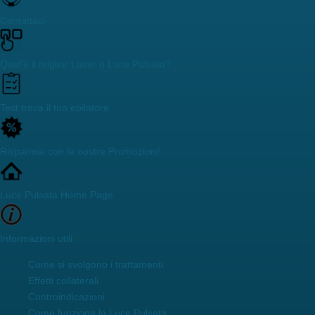
Contattaci
Qual'è il miglior Laser o Luce Pulsata?
Test trova il tuo epilatore
Risparmia con le nostre Promozioni!
Luce Pulsata Home Page
Informazioni utili
Come si svolgono i trattamenti
Effetti collaterali
Controindicazioni
Come funziona la Luce Pulsata