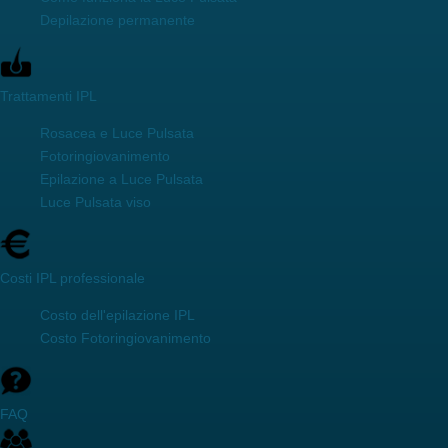
Depilazione permanente
Trattamenti IPL
Rosacea e Luce Pulsata
Fotoringiovanimento
Epilazione a Luce Pulsata
Luce Pulsata viso
Costi IPL professionale
Costo dell'epilazione IPL
Costo Fotoringiovanimento
FAQ