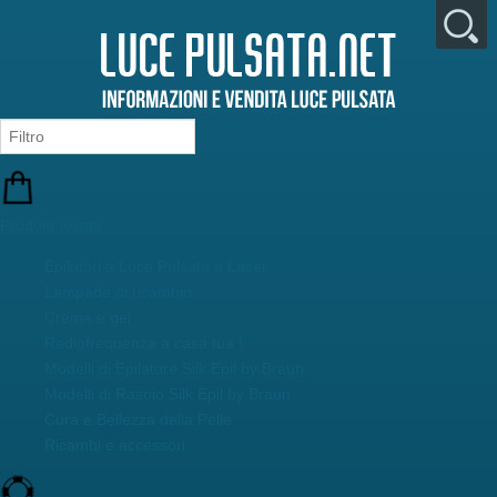
Prodotti testati
Epilatori a Luce Pulsata e Laser
Lampade di ricambio
Creme e gel
Radiofrequenza a casa tua !
Modelli di Epilatore Silk Epil by Braun
Modelli di Rasoio Silk Epil by Braun
Cura e Bellezza della Pelle
Ricambi e accessori